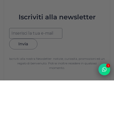
Iscriviti alla newsletter
Invia
Iscriviti alla nostra Newsletter: notizie, curiosità, promozioni ed un
regalo di benvenuto. Potrai inoltre recedere in qualsiasi
1
momento.
Top
La Francerie