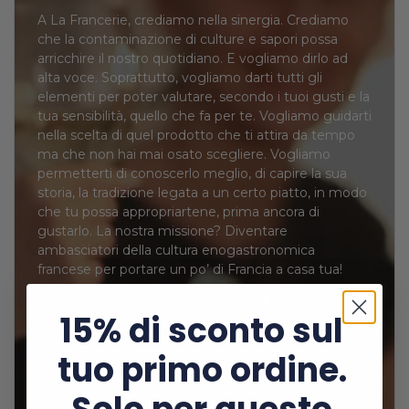
A La Francerie, crediamo nella sinergia. Crediamo
che la contaminazione di culture e sapori possa
arricchire il nostro quotidiano. E vogliamo dirlo ad
alta voce. Soprattutto, vogliamo darti tutti gli
elementi per poter valutare, secondo i tuoi gusti e la
tua sensibilità, quello che fa per te. Vogliamo guidarti
nella scelta di quel prodotto che ti attira da tempo
ma che non hai mai osato scegliere. Vogliamo
permetterti di conoscerlo meglio, di capire la sua
storia, la tradizione legata a un certo piatto, in modo
che tu possa appropriartene, prima ancora di
gustarlo. La nostra missione? Diventare
ambasciatori della cultura enogastronomica
francese per portare un po’ di Francia a casa tua!
15% di sconto sul
tuo primo ordine.