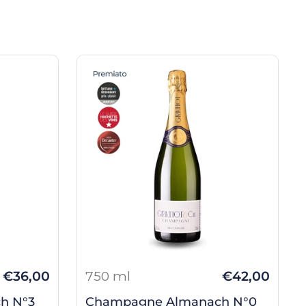
€36,00
750 ml
€42,00
h N°3
Champagne Almanach N°0