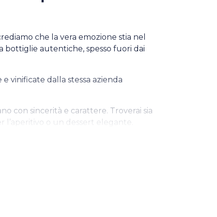
 crediamo che la vera emozione stia nel
 bottiglie autentiche, spesso fuori dai
e vinificate dalla stessa azienda
o con sincerità e carattere. Troverai sia
r l’aperitivo o un dessert elegante.
 a suggerirti il tuo prossimo brindisi
gni occasione?