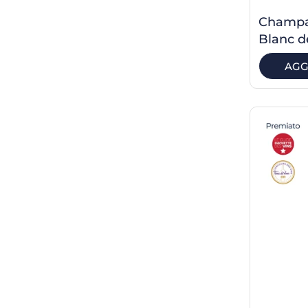
Champa
Blanc d
AGG