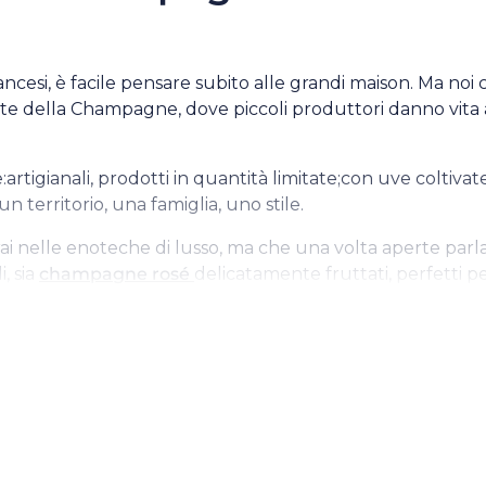
ncesi, è facile pensare subito alle grandi maison. Ma noi
ute della Champagne, dove piccoli produttori danno vita a
igianali, prodotti in quantità limitate;con uve coltivate 
territorio, una famiglia, uno stile.
i nelle enoteche di lusso, ma che una volta aperte parlan
i, sia
champagne rosé
delicatamente fruttati, perfetti pe
tta con cura. E se cerchi un consiglio, siamo sempre pronti
o champagne giusto per o
momento e da chi condividerà con te il calice.