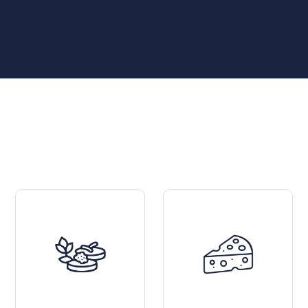
ico, con sentori di frutti rossi, fragoline, melograno. Ha u
o o dolci non troppo zuccherati.
 sempre di provare entrambi (magari da due produttori di