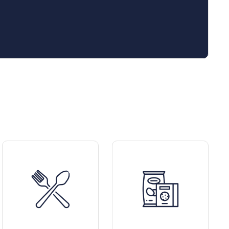
n colore delicato e un’anima più “golosa”,
versi) per scoprire quello che fa più per