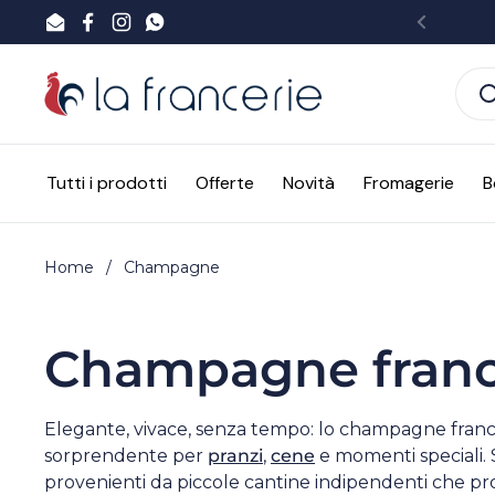
Passa ai contenuti
Email
Facebook
Instagram
WhatsApp
Preced
Tutti i prodotti
Offerte
Novità
Fromagerie
B
Home
/
Champagne
Champagne franc
Elegante, vivace, senza tempo: lo champagne franc
sorprendente per
pranzi
,
cene
e momenti speciali. 
provenienti da piccole cantine indipendenti che pr