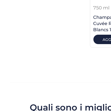
750 ml
Champag
Cuvée R
Blancs 
AGG
Quali sono i migl