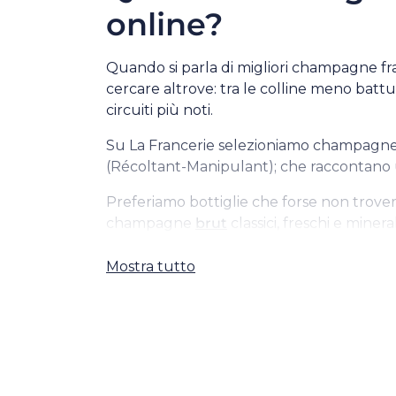
online?
Quando si parla di migliori champagne fra
cercare altrove: tra le colline meno batt
circuiti più noti.
Su La Francerie selezioniamo champagne:art
(Récoltant-Manipulant); che raccontano un 
Preferiamo bottiglie che forse non trovera
champagne
brut
classici, freschi e mineral
Ogni bottiglia è scelta, degustata e descri
Mostra tutto
perfetto.
Come scegliere l
Lo champagne giusto dipende sempre dal 