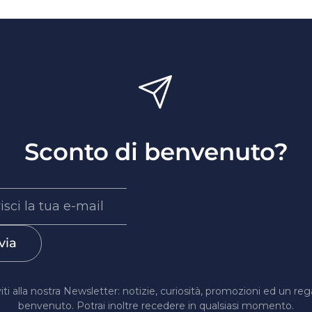
optare per un brut sans année, secco, floreale, dalla bol
anali
.
e uno champagne da piccolo produttore con affinamento 
, sono perfette per sorprendere.
mpagna bene piatti strutturati di pesce, ostriche o
foie 
ne o dessert ai frutti rossi.
Sconto di benvenuto?
é, servito ben fresco, con due flûte e qualcosa da cond
rosé: quale preferire?
via
e dall’occasione.
ile. Secco, elegante, con note agrumate o minerali, è perfe
viti alla nostra Newsletter: notizie, curiosità, promozioni ed un reg
indare in modo classico.
benvenuto. Potrai inoltre recedere in qualsiasi momento.