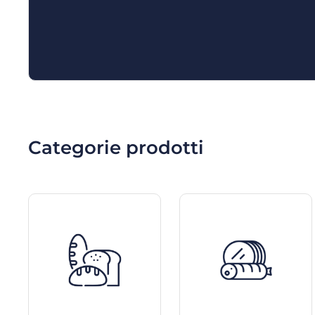
Lo champagne
rosé
, invece, è più aromat
perfetta con foie gras, salmone affumicat
Entrambi sono eccellenti. Noi consigliamo
te.
Categorie prodotti