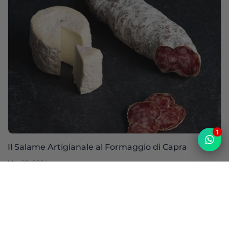
1
Il Salame Artigianale al Formaggio di Capra
Mar 09, 2024
Top
Scopri le categorie
Vedi tutte le collezioni