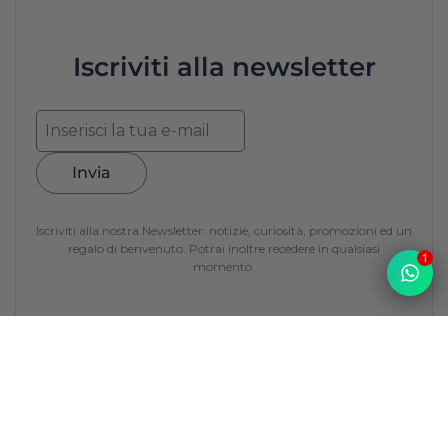
Iscriviti alla newsletter
Invia
Iscriviti alla nostra Newsletter: notizie, curiosità, promozioni ed un
regalo di benvenuto. Potrai inoltre recedere in qualsiasi
1
momento.
Top
La Francerie