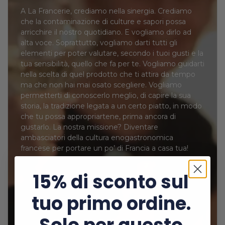
A La Francerie, crediamo nella sinergia. Crediamo
che la contaminazione di culture e sapori possa
arricchire il nostro quotidiano. E vogliamo dirlo ad
alta voce. Soprattutto, vogliamo darti tutti gli
elementi per poter valutare, secondo i tuoi gusti e la
tua sensibilità, quello che fa per te. Vogliamo guidarti
nella scelta di quel prodotto che ti attira da tempo
ma che non hai mai osato scegliere. Vogliamo
permetterti di conoscerlo meglio, di capire la sua
storia, la tradizione legata a un certo piatto, in modo
che tu possa appropriartene, prima ancora di
gustarlo. La nostra missione? Diventare
ambasciatori della cultura enogastronomica
francese per portare un po’ di Francia a casa tua!
15% di sconto sul
tuo primo ordine.