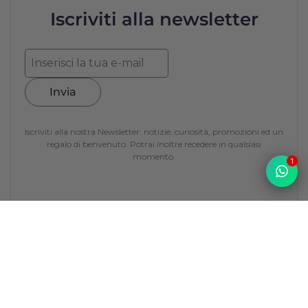
Iscriviti alla newsletter
Invia
Iscriviti alla nostra Newsletter: notizie, curiosità, promozioni ed un
regalo di benvenuto. Potrai inoltre recedere in qualsiasi
momento.
1
Top
La Francerie
La Francerie
nasce da una sfida: portare sulle tavole italiane