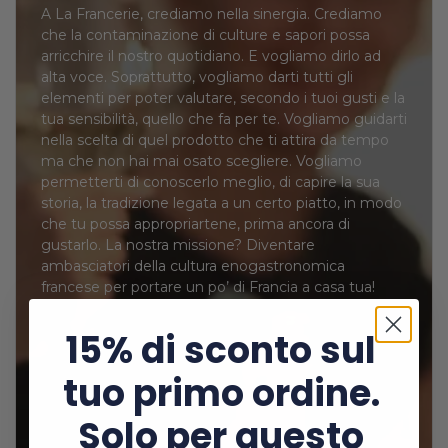
A La Francerie, crediamo nella sinergia. Crediamo
che la contaminazione di culture e sapori possa
arricchire il nostro quotidiano. E vogliamo dirlo ad
alta voce. Soprattutto, vogliamo darti tutti gli
elementi per poter valutare, secondo i tuoi gusti e la
tua sensibilità, quello che fa per te. Vogliamo guidarti
nella scelta di quel prodotto che ti attira da tempo
ma che non hai mai osato scegliere. Vogliamo
permetterti di conoscerlo meglio, di capire la sua
storia, la tradizione legata a un certo piatto, in modo
che tu possa appropriartene, prima ancora di
gustarlo. La nostra missione? Diventare
ambasciatori della cultura enogastronomica
francese per portare un po’ di Francia a casa tua!
15% di sconto sul
tuo primo ordine.
Solo per questo