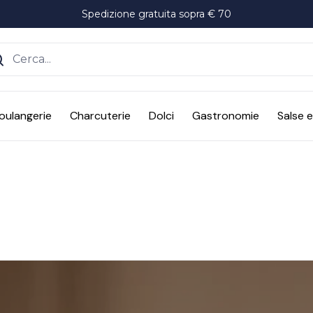
Spedizione gratuita sopra € 70
ente
oulangerie
Charcuterie
Dolci
Gastronomie
Salse 