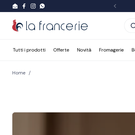
Passa ai contenuti
Email
Facebook
Instagram
WhatsApp
Preced
Tutti i prodotti
Offerte
Novità
Fromagerie
B
Home
/