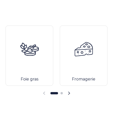
Foie gras
Fromagerie
Diapositiva precedente
Diapositiva successiva