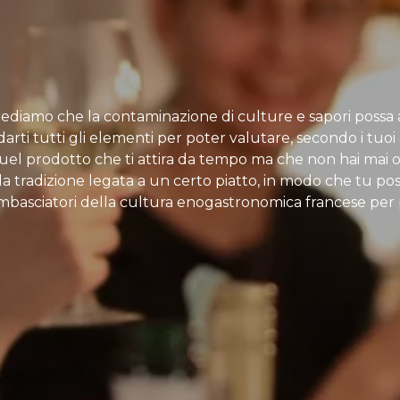
Crediamo che la contaminazione di culture e sapori possa a
arti tutti gli elementi per poter valutare, secondo i tuoi g
 quel prodotto che ti attira da tempo ma che non hai mai 
, la tradizione legata a un certo piatto, in modo che tu p
mbasciatori della cultura enogastronomica francese per p