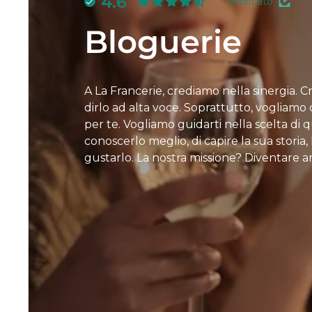
4.6
Verificato
Bloguerie
A La Francerie, crediamo nella sinergia. 
dirlo ad alta voce. Soprattutto, vogliamo d
per te. Vogliamo guidarti nella scelta di
conoscerlo meglio, di capire la sua storia
gustarlo. La nostra missione? Diventare a