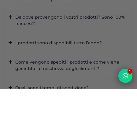
Da dove provengono i vostri prodotti? Sono 100%
francesi?
I prodotti sono disponibili tutto l’anno?
Come vengono spediti i prodotti e come viene
garantita la freschezza degli alimenti?
1
Quali sono i tempi di spedizione?
Come posso contattarvi?
Top