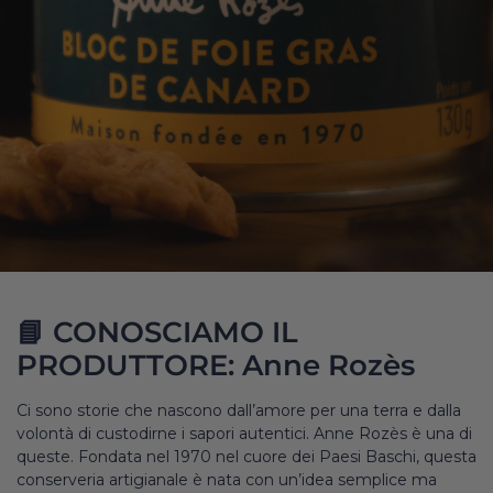
📘 CONOSCIAMO IL
PRODUTTORE: Anne Rozès
Ci sono storie che nascono dall’amore per una terra e dalla
volontà di custodirne i sapori autentici. Anne Rozès è una di
queste. Fondata nel 1970 nel cuore dei Paesi Baschi, questa
conserveria artigianale è nata con un’idea semplice ma