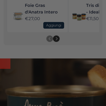
Foie Gras
Tris di M
d'Anatra Intero
- Ideale c
€27,00
Gras
€11,50
Aggiungi