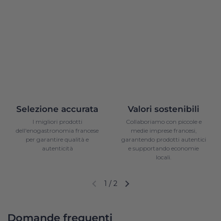
Selezione accurata
Valori sostenibili
I migliori prodotti
Collaboriamo con piccole e
dell'enogastronomia francese
medie imprese francesi,
per garantire qualità e
garantendo prodotti autentici
autenticità
e supportando economie
locali.
1
/
2
Diapositiva precedente
Diapositiva successiva
Domande frequenti