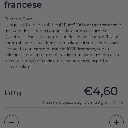
francese
Fuet pur Porc
Lungo, sottile e irresistibile: il
“Fuet” 100% carne francese
è
una vera delizia per gli amanti della buona salumeria!
Questo salame, il cui nome significa letteralmente "frusta",
conquista con la sua forma affusolata e il suo sapore unico.
Preparato con
carne di maiale 100% francese
, senza
coloranti e con un perfetto equilibrio tra carne magra e un
tocco di lardo, è più delicato e meno grasso rispetto ai
classici salami.
€4,60
140 g
Prezzo più basso degli ultimi 30 giorni:
4,14
€
Quantità