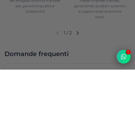
dell'enogastronomia francese
medie imprese francesi,
per garantire qualità e
garantendo prodotti autentici
autenticità
e supportando economie
locali.
1
/
2
Diapositiva precedente
Diapositiva successiva
Domande frequenti
1
Da dove provengono i vostri prodotti? Sono 100%
francesi?
Top
I prodotti sono disponibili tutto l’anno?
Come vengono spediti i prodotti e come viene
garantita la freschezza degli alimenti?