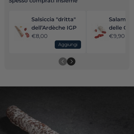
Spesso comprati insieme
Salsiccia "dritta"
Salame s
dell’Ardèche IGP
delle Cé
€8,00
€9,90
Aggiungi