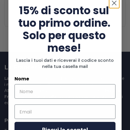
15% di sconto sul
tuo primo ordine.
Boulangerie
Charcuterie
Solo per questo
1
/
5
Diapositiva precedente
Diapositiva successiva
mese!
Lascia i tuoi dati e riceverai il codice sconto
La Francerie
nella tua casella mail
Nome
La Francerie
nasce da una sfida: portare sulle tavole italiane
i
migliori prodotti dell’enogastronomia francese
. Come?
Attraverso la condivisione del patrimonio culinario
Made in
France
per cui
l’arte della tavola
rappresenta una chiave di
eccellenza.
Email
Prodotti
Ricevi lo sconto!