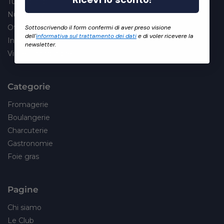
Tutti i prodotti
Nuovi arrivi
Offerte
Sottoscrivendo il form confermi di aver preso visione
dell'
informativa sul trattamento dei dati
e di voler ricevere la
In scadenza
newsletter.
Vini e Champagne
Categorie
Fromagerie
Boulangerie
Charcuterie
Gastronomie
Foie gras
Pagine
Chi siamo
Le Club