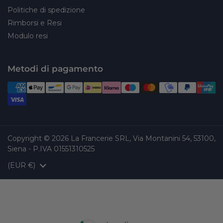
Politiche di spedizione
Rimborsi e Resi
Modulo resi
Metodi di pagamento
Copyright © 2026
La Francerie SRL, Via Montanini 54, 53100,
Siena - P.IVA 01551310525
Paese/Area geografica
(EUR €)