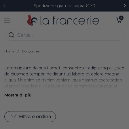
Passa ai contenuti
Spedizione gratuita sopra € 70
Precedente
Su
Apri carrell
0
Apri menu
Home
/
Borgogna
Lorem ipsum dolor sit amet, consectetur adipiscing elit, sed
do eiusmod tempor incididunt ut labore et dolore magna
aliqua. Ut enim ad minim veniam, quis nostrud exercitation
ullamco laboris nisi ut aliquip ex ea commodo consequat.
Mostra di più
Filtra e ordina