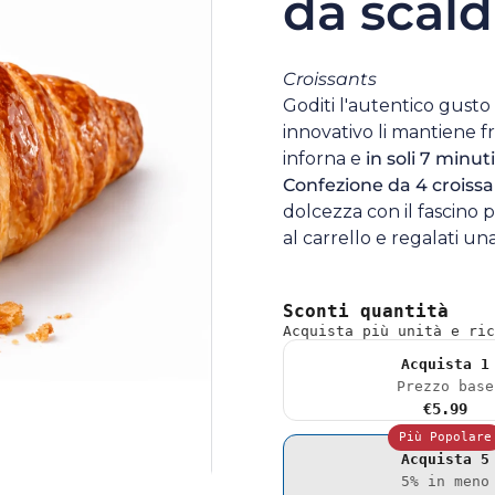
da scald
Croissants
Goditi l'autentico gusto 
innovativo li mantiene fre
inforna e
in soli 7 minuti
Confezione da 4 croiss
dolcezza con il fascino
al carrello e regalati un
Sconti quantità
Acquista più unità e ric
Acquista 1
Prezzo base
€5.99
Più Popolare
Acquista 5
5% in meno