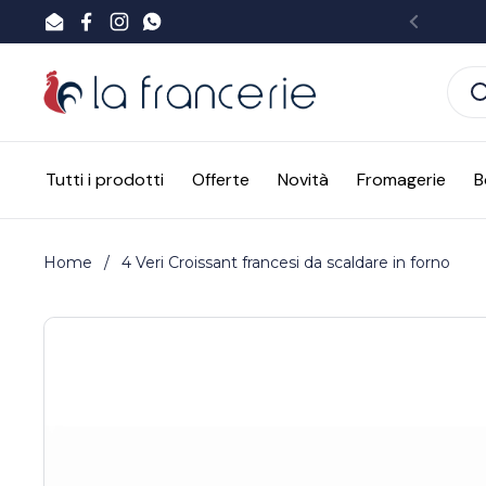
Passa ai contenuti
Email
Facebook
Instagram
WhatsApp
Preced
Tutti i prodotti
Offerte
Novità
Fromagerie
B
Home
/
4 Veri Croissant francesi da scaldare in forno