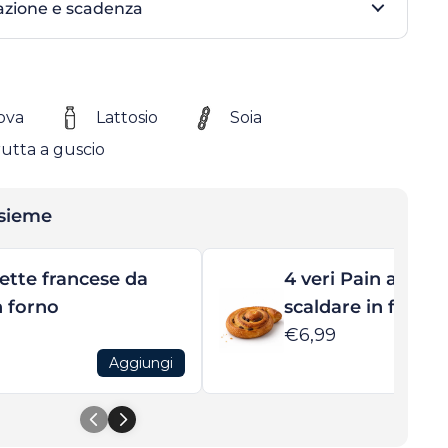
azione e scadenza
ova
Lattosio
Soia
rutta a guscio
nsieme
ette francese da
4 veri Pain au Rai
n forno
scaldare in forno
€6,99
Aggiungi