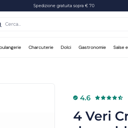
Spedizione gratuita sopra € 70
ente
oulangerie
Charcuterie
Dolci
Gastronomie
Salse 
4.6
4 Veri C