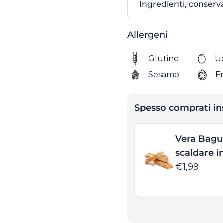
Ingredienti, conserv
Allergeni
Glutine
U
Sesamo
F
Spesso comprati i
Vera Bagu
scaldare i
€1,99