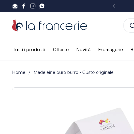
Passa ai contenuti
Email
Facebook
Instagram
WhatsApp
Preced
Tutti i prodotti
Offerte
Novità
Fromagerie
B
Home
/
Madeleine puro burro - Gusto originale