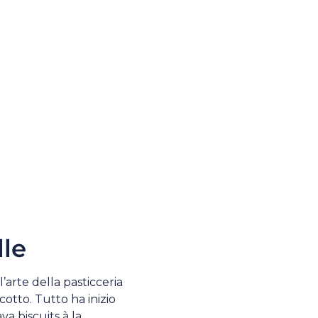
le
’arte della pasticceria
cotto. Tutto ha inizio
a biscuits à la