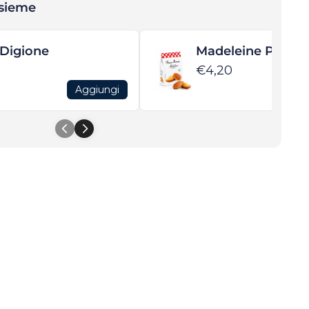
nsieme
 Digione
Madeleine Puro B
€4,20
Aggiungi