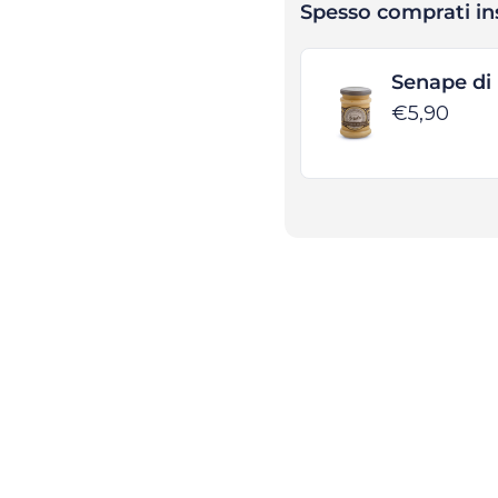
Spesso comprati i
Senape di
€5,90