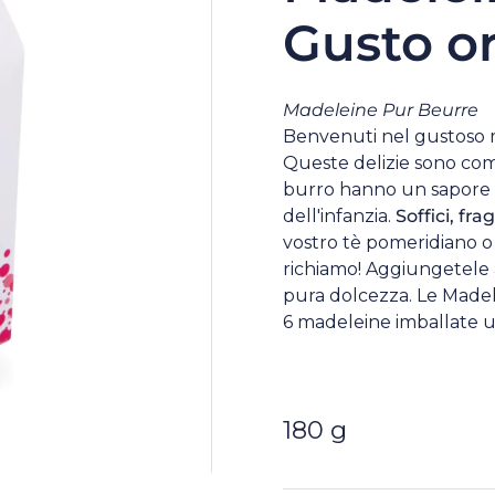
Gusto or
Madeleine Pur Beurre
Benvenuti nel gustoso
Queste delizie sono com
burro hanno un sapore c
dell'infanzia.
Soffici, frag
vostro tè pomeridiano o
richiamo! Aggiungetele a
pura dolcezza. Le Madele
6 madeleine imballate un
180 g