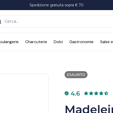
Spedizione gratuita sopra € 70
ente
oulangerie
Charcuterie
Dolci
Gastronomie
Salse 
ESAURITO
4.6
Madelei