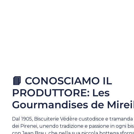
📘 CONOSCIAMO IL
PRODUTTORE: Les
Gourmandises de Mireil
Dal 1905, Biscuiterie Védère custodisce e tramanda l
dei Pirenei, unendo tradizione e passione in ogni bis
con Jean Brau, che nella sua piccola bottega sfornav