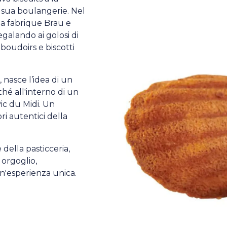
 sua boulangerie. Nel
 la fabrique Brau e
egalando ai golosi di
 boudoirs e biscotti
nasce l’idea di un
hé all'interno di un
ic du Midi. Un
ri autentici della
della pasticceria,
 orgoglio,
'esperienza unica.