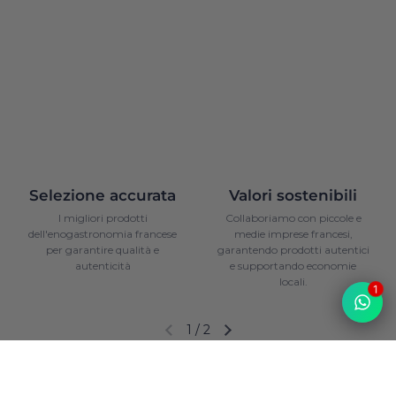
Selezione accurata
Valori sostenibili
I migliori prodotti
Collaboriamo con piccole e
dell'enogastronomia francese
medie imprese francesi,
per garantire qualità e
garantendo prodotti autentici
autenticità
e supportando economie
locali.
1
1
/
2
Diapositiva precedente
Diapositiva successiva
Domande frequenti
Top