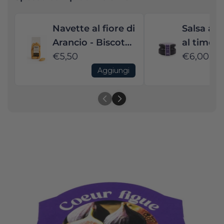
Navette al fiore di
Salsa al m
Arancio - Biscotto
al timo s
tipico provenzale
€5,50
Ideale pe
€6,00
formagg
Aggiungi