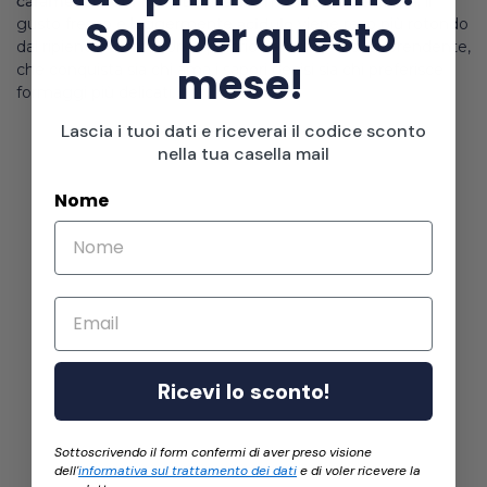
caramellata dei fichi
. La pasta è
morbida e vellutata
, il
Solo per questo
gusto fresco e leggermente
acidulo
viene reso più rotondo
dal ripieno fruttato. Un equilibrio semplice ma sorprendente,
mese!
che conquista sia chi ama i sapori decisi sia chi preferisce
formaggi più delicati.
Lascia i tuoi dati e riceverai il codice sconto
nella tua casella mail
Nome
Email
Ricevi lo sconto!
Sottoscrivendo il form confermi di aver preso visione
dell'
informativa sul trattamento dei dati
e di voler ricevere la