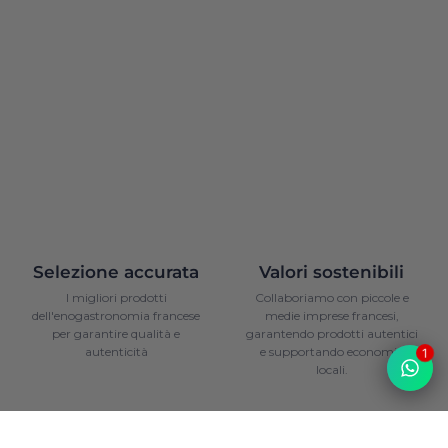
Selezione accurata
Valori sostenibili
I migliori prodotti
Collaboriamo con piccole e
dell'enogastronomia francese
medie imprese francesi,
per garantire qualità e
garantendo prodotti autentici
autenticità
e supportando economie
1
locali.
1
/
2
Diapositiva precedente
Diapositiva successiva