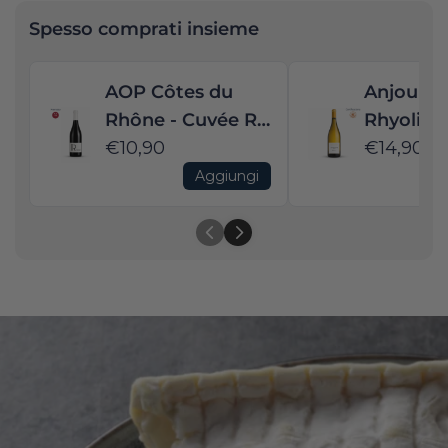
Spesso comprati insieme
AOP Côtes du
Anjou AO
Rhône - Cuvée R
Rhyolites
Rouge - 2025
€10,90
Château
€14,90
Bellerive
Aggiungi