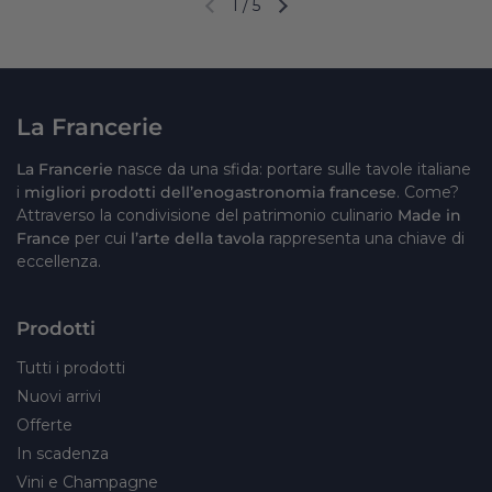
1
/
5
Diapositiva precedente
Diapositiva successiva
La Francerie
La Francerie
nasce da una sfida: portare sulle tavole italiane
i
migliori prodotti dell’enogastronomia francese
. Come?
Attraverso la condivisione del patrimonio culinario
Made in
France
per cui
l’arte della tavola
rappresenta una chiave di
eccellenza.
Prodotti
Tutti i prodotti
Nuovi arrivi
Offerte
In scadenza
Vini e Champagne