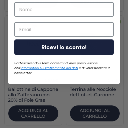
CARRELLO
CARRELLO
NOVITÀ
NOVITÀ
Email
Ricevi lo sconto!
Sottoscrivendo il form confermi di aver preso visione
dell'
informativa sul trattamento dei dati
e di voler ricevere la
newsletter.
200 g
€10,90
90 g
€4,90
Ballottine di Cappone
Terrina alle Nocciole
allo Zafferano con
del Lot-et-Garonne
20% di Foie Gras
AGGIUNGI AL
AGGIUNGI AL
CARRELLO
CARRELLO