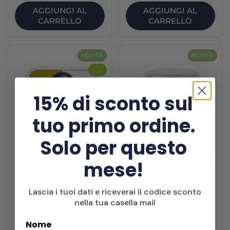
AGGIUNGI AL
AGGIUNGI AL
CARRELLO
CARRELLO
NOVITÀ
NOVITÀ
15% di sconto sul
tuo primo ordine.
Solo per questo
115 g
€6,00
100 g
€5,90
mese!
Sardine all'Olio
Fritons d'Anatra al
Extravergine di Oliva
peperoncino
Lascia i tuoi dati e riceverai il codice sconto
BIO
d'Espelette e Foie
nella tua casella mail
Gras (10%)
Nome
AGGIUNGI AL
AGGIUNGI AL