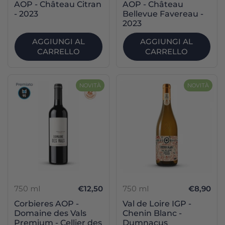
AOP - Château Citran
AOP - Château
- 2023
Bellevue Favereau -
2023
AGGIUNGI AL
AGGIUNGI AL
CARRELLO
CARRELLO
NOVITÀ
NOVITÀ
750 ml
€12,50
750 ml
€8,90
Corbieres AOP -
Val de Loire IGP -
Domaine des Vals
Chenin Blanc -
Premium - Cellier des
Dumnacus