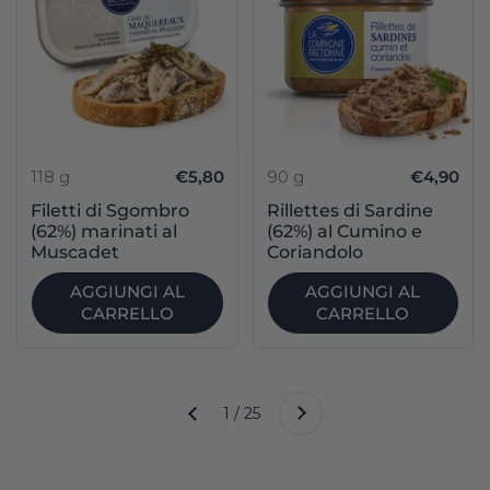
118 g
€5,80
90 g
€4,90
Filetti di Sgombro
Rillettes di Sardine
(62%) marinati al
(62%) al Cumino e
Muscadet
Coriandolo
AGGIUNGI AL
AGGIUNGI AL
CARRELLO
CARRELLO
Successivo
1 / 25
Precedente