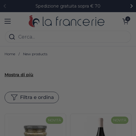
Passa ai contenuti
Spedizione gratuita sopra € 70
Precedente
Su
Apri carrell
0
Apri menu
Home
/
New products
Mostra di più
Filtra e ordina
NOVITÀ
NOVITÀ