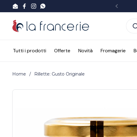
Passa ai contenuti
Email
Facebook
Instagram
WhatsApp
Preced
Tutti i prodotti
Offerte
Novità
Fromagerie
B
Home
/
Rillette: Gusto Originale