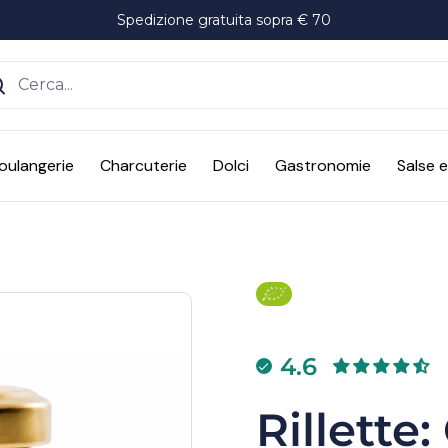
Spedizione gratuita sopra € 70
ente
oulangerie
Charcuterie
Dolci
Gastronomie
Salse 
4.6
Rillette