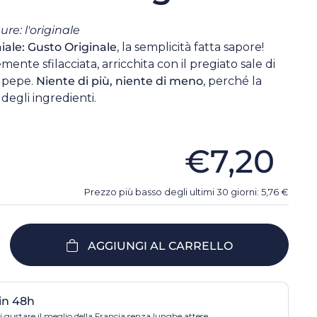
ure: l'originale
aiale: Gusto Originale
, la semplicità fatta sapore!
mente sfilacciata, arricchita con il pregiato sale di
 pepe.
Niente di più, niente di meno
, perché la
degli ingredienti.
€7,20
Prezzo più basso degli ultimi 30 giorni:
5,76
€
AGGIUNGI AL CARRELLO
in 48h
 gustare il meglio della Francia senza lunghe attese.