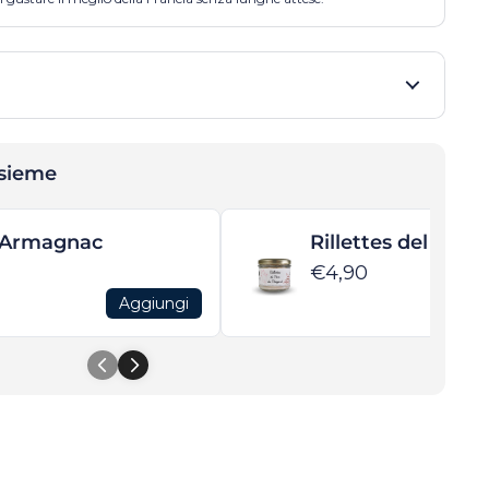
nsieme
l'Armagnac
Rillettes del Péri
€4,90
Aggiungi