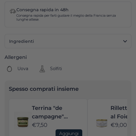
Consegna rapida in 48h
Consegna rapida per farti gustare il meglio della Francia senza
lunghe attese.
Ingredienti
Allergeni
Uova
Solfiti
Spesso comprati insieme
Terrina "de
Rillettes
campagne"
al Foie G
artigianale al
€7,50
€9,00
pepe verde
Aggiungi