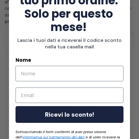
tuo primo ordine.
affettati per
stupire i tuoi ospiti
con un prodotto che
celebra il gusto e la tradizione del Sud-Ovest francese. Non
Solo per questo
aspettare troppo per gustarla, la tentazione è grande e il
piacere assicurato
mese!
📘 CONOSCIAMO IL PRODUTTORE: MAISON
Lascia i tuoi dati e riceverai il codice sconto
BERTHON
nella tua casella mail
Nome
Email
Ricevi lo sconto!
Sottoscrivendo il form confermi di aver preso visione
dell'
informativa sul trattamento dei dati
e di voler ricevere la