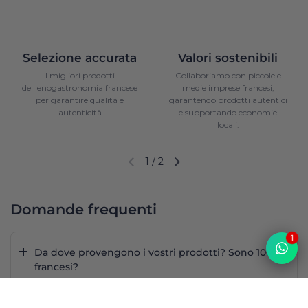
Selezione accurata
Valori sostenibili
I migliori prodotti
Collaboriamo con piccole e
dell'enogastronomia francese
medie imprese francesi,
per garantire qualità e
garantendo prodotti autentici
autenticità
e supportando economie
locali.
1
/
2
Diapositiva precedente
Diapositiva successiva
Domande frequenti
1
Da dove provengono i vostri prodotti? Sono 100%
francesi?