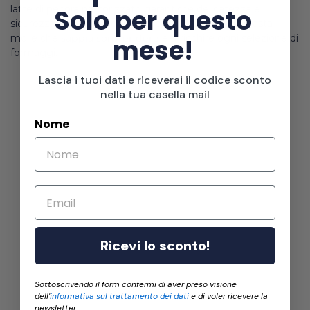
latte di pecora pastorizzato garantisce delicatezza e
Solo per questo
sicurezza. Perfetto per chi cerca un formaggio a pasta
molle che
sappia sorprendere
e arricchire ogni selezione di
mese!
formaggi.
Lascia i tuoi dati e riceverai il codice sconto
nella tua casella mail
Nome
Email
Ricevi lo sconto!
Sottoscrivendo il form confermi di aver preso visione
dell'
informativa sul trattamento dei dati
e di voler ricevere la
newsletter.