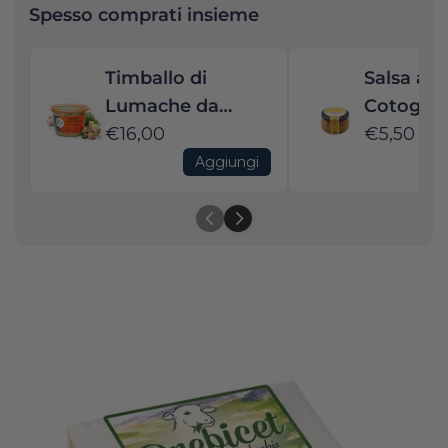
Spesso comprati insieme
Timballo di
Salsa all
Lumache da
Cotogne 
scaldare
€16,00
- Ideale p
€5,50
roquefor
Aggiungi