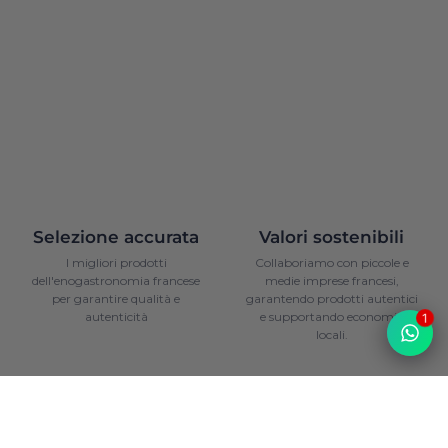
Selezione accurata
Valori sostenibili
I migliori prodotti
Collaboriamo con piccole e
dell'enogastronomia francese
medie imprese francesi,
per garantire qualità e
garantendo prodotti autentici
autenticità
e supportando economie
1
locali.
1
/
2
Diapositiva precedente
Diapositiva successiva
Top