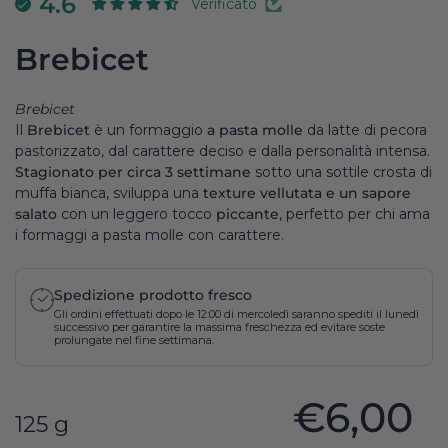
4.6
Verificato
Brebicet
Brebicet
Il
Brebicet
è un formaggio
a pasta molle
da latte di pecora
pastorizzato, dal carattere deciso e dalla personalità intensa.
Stagionato per circa 3 settimane
sotto una sottile crosta di
muffa bianca, sviluppa una
texture vellutata e un sapore
salato
con un leggero tocco
piccante
, perfetto per chi ama
i formaggi a pasta molle con carattere.
Spedizione prodotto fresco
Gli ordini effettuati dopo le 12:00 di mercoledì saranno spediti il lunedì
successivo per garantire la massima freschezza ed evitare soste
prolungate nel fine settimana.
€6,00
125 g