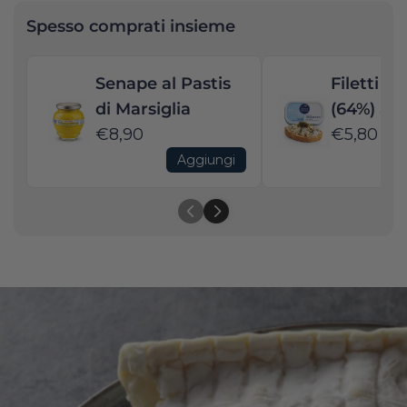
Spesso comprati insieme
Senape al Pastis
Filetti d
di Marsiglia
(64%) al 
€8,90
€5,80
Aggiungi