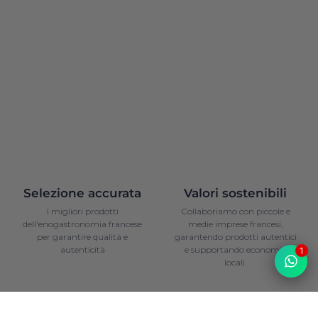
Selezione accurata
Valori sostenibili
I migliori prodotti
Collaboriamo con piccole e
dell'enogastronomia francese
medie imprese francesi,
per garantire qualità e
garantendo prodotti autentici
autenticità
e supportando economie
1
locali.
1
/
2
Diapositiva precedente
Diapositiva successiva