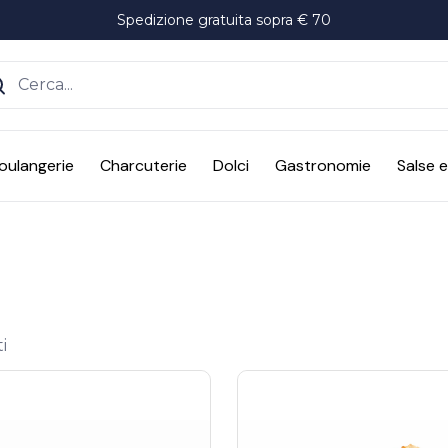
Spedizione gratuita sopra € 70
ente
oulangerie
Charcuterie
Dolci
Gastronomie
Salse 
i