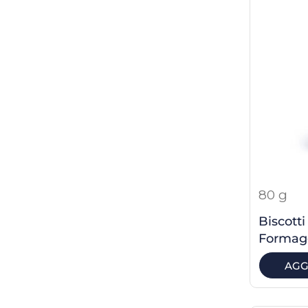
80 g
Biscotti
Formagg
AGG