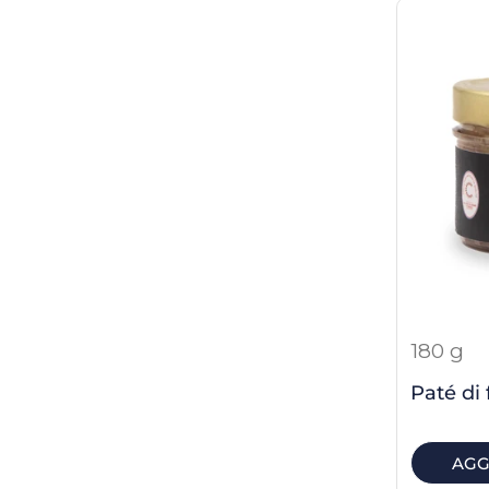
180 g
Paté di 
AGG