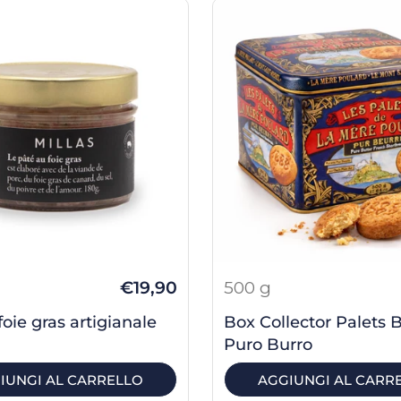
€19,90
500 g
foie gras artigianale
Box Collector Palets 
Puro Burro
IUNGI AL CARRELLO
AGGIUNGI AL CARR