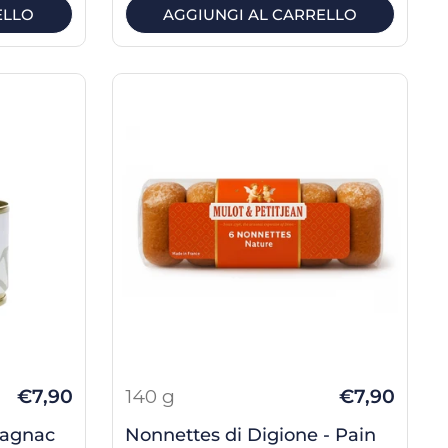
ELLO
AGGIUNGI AL CARRELLO
€7,90
140 g
€7,90
magnac
Nonnettes di Digione - Pain