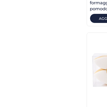
formagg
pomodor
AGG