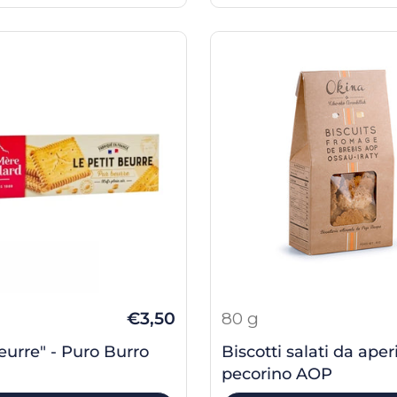
€3,50
80 g
eurre" - Puro Burro
Biscotti salati da aperi
pecorino AOP