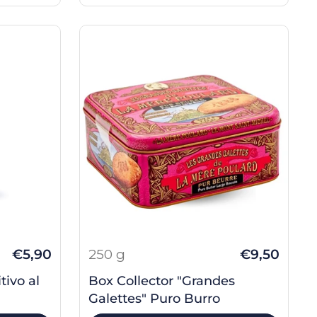
€5,90
250 g
€9,50
tivo al
Box Collector "Grandes
Galettes" Puro Burro