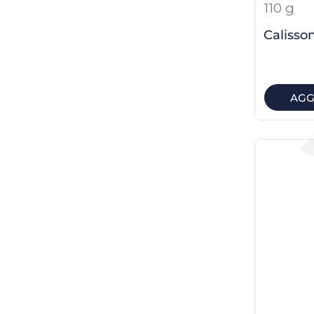
110 g
Calisso
AGG