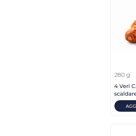
280 g
4 Veri C
scaldare
AGG