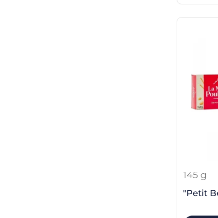
145 g
"Petit B