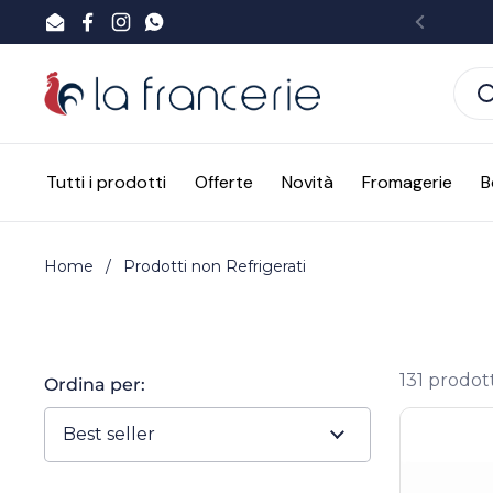
Passa ai contenuti
Email
Facebook
Instagram
WhatsApp
Preced
Tutti i prodotti
Offerte
Novità
Fromagerie
B
Home
/
Prodotti non Refrigerati
131 prodott
Ordina per: