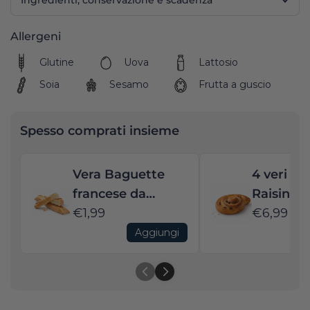
Allergeni
Glutine
Uova
Lattosio
Soia
Sesamo
Frutta a guscio
Spesso comprati insieme
Vera Baguette
4 veri Pa
francese da
Raisin da
scaldare in forno
€1,99
in forno
€6,99
Aggiungi