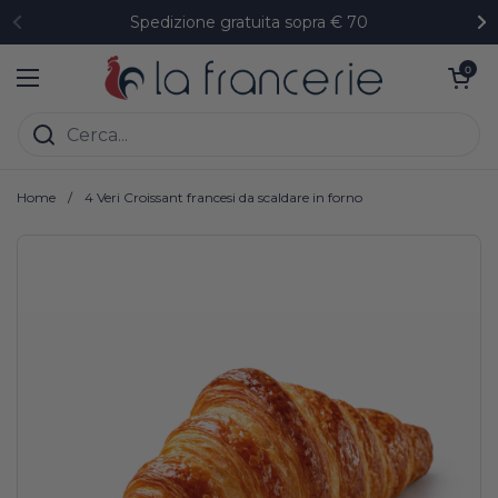
Passa ai contenuti
Spedizione gratuita sopra € 70
Precedente
Su
Apri carrell
0
Apri menu
Home
/
4 Veri Croissant francesi da scaldare in forno