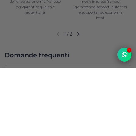
dell'enogastronomia francese
medie imprese francesi,
per garantire qualità e
garantendo prodotti autentici
autenticità
e supportando economie
locali.
1
/
2
Diapositiva precedente
Diapositiva successiva
1
Domande frequenti
Da dove provengono i vostri prodotti? Sono 100%
francesi?
Top
I prodotti sono disponibili tutto l’anno?
Come vengono spediti i prodotti e come viene
garantita la freschezza degli alimenti?