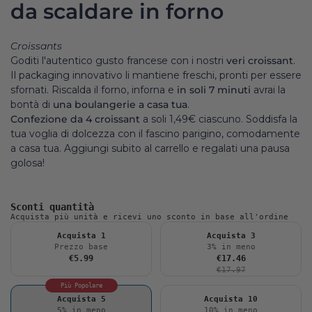
da scaldare in forno
Croissants
Goditi l'autentico gusto francese con i nostri
veri croissant
.
Il packaging innovativo li mantiene freschi, pronti per essere
sfornati. Riscalda il forno, inforna e
in soli 7 minuti
avrai la
bontà di
una boulangerie a casa tua
.
Confezione da 4 croissant
a soli 1,49€ ciascuno. Soddisfa la
tua voglia di dolcezza con il fascino parigino, comodamente
a casa tua. Aggiungi subito al carrello e regalati una pausa
golosa!
Sconti quantità
Acquista più unità e ricevi uno sconto in base all'ordine
Acquista 1
Acquista 3
Prezzo base
3% in meno
€5.99
€17.46
€17.97
Più Popolare
Acquista 5
Acquista 10
5% in meno
10% in meno