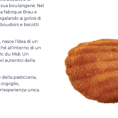
 sua boulangerie. Nel
 la fabrique Brau e
egalando ai golosi di
 boudoirs e biscotti
nasce l’idea di un
hé all'interno di un
ic du Midi. Un
ri autentici della
della pasticceria,
 orgoglio,
'esperienza unica.