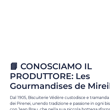
📘 CONOSCIAMO IL
PRODUTTORE: Les
Gourmandises de Mireil
Dal 1905, Biscuiterie Védère custodisce e tramanda l
dei Pirenei, unendo tradizione e passione in ogni bis
con Jean Brau, che nella sua piccola bottega sfornav