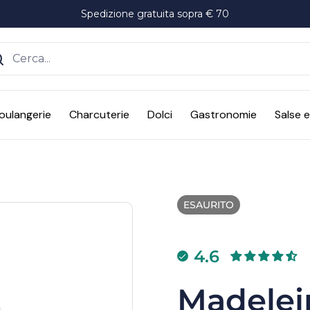
Spedizione gratuita sopra € 70
ente
oulangerie
Charcuterie
Dolci
Gastronomie
Salse 
ESAURITO
4.6
Madelei