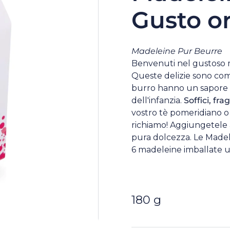
Gusto or
Madeleine Pur Beurre
Benvenuti nel gustoso
Queste delizie sono com
burro hanno un sapore c
dell'infanzia.
Soffici, frag
vostro tè pomeridiano o
richiamo! Aggiungetele a
pura dolcezza. Le Madele
6 madeleine imballate un
180 g