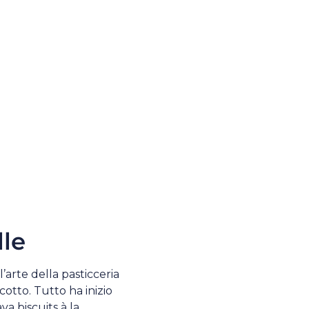
le
’arte della pasticceria
cotto. Tutto ha inizio
a biscuits à la