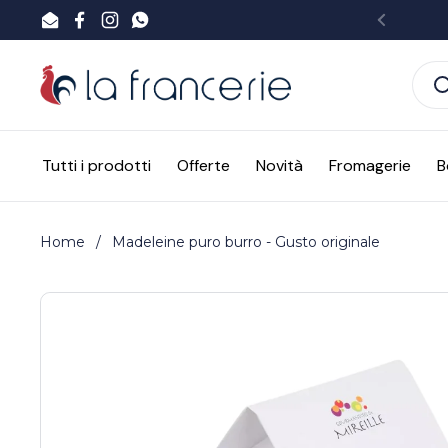
Passa ai contenuti
Email
Facebook
Instagram
WhatsApp
Preced
Tutti i prodotti
Offerte
Novità
Fromagerie
B
Home
/
Madeleine puro burro - Gusto originale