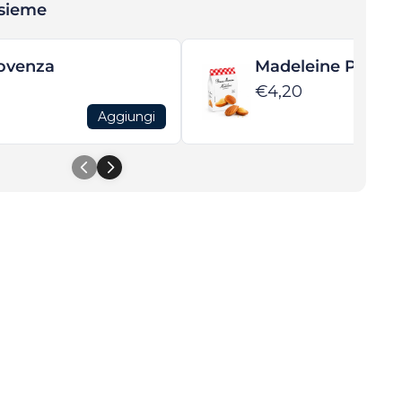
nsieme
rovenza
Madeleine Puro B
€4,20
Aggiungi