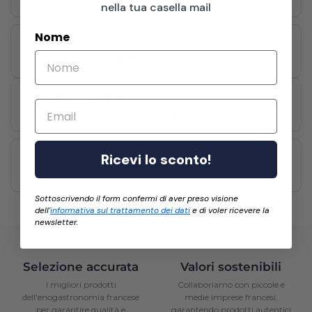
nella tua casella mail
Nome
Maison
Château Saint Nicholas
Denominazione
Email
AOP Cadillac Côtes de Bordeaux
Grado alcolico
Ricevi lo sconto!
14 %
Sottoscrivendo il form confermi di aver preso visione
dell'
informativa sul trattamento dei dati
e di voler ricevere la
newsletter.
Selezione accurata
Valori sostenibili
I migliori prodotti
Collaboriamo con piccole e
dell'enogastronomia francese
medie imprese francesi,
per garantire qualità e
garantendo prodotti autentici