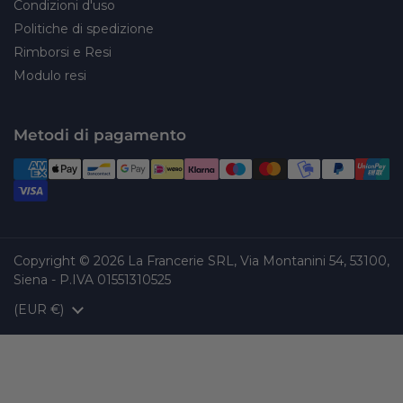
Condizioni d'uso
Politiche di spedizione
Rimborsi e Resi
Modulo resi
Metodi di pagamento
Copyright © 2026
La Francerie SRL, Via Montanini 54, 53100,
Siena - P.IVA 01551310525
Paese/Area geografica
(EUR €)