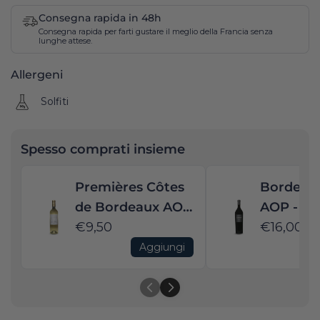
Consegna rapida in 48h
Consegna rapida per farti gustare il meglio della Francia senza
lunghe attese.
Allergeni
Solfiti
Spesso comprati insieme
Premières Côtes
Bordeau
de Bordeaux AOP
AOP - La
- Cuvée Jade
€9,50
Malbec -
€16,00
Moelleux -
Saint Nic
Aggiungi
Château Saint
2022
Nicholas - 2022