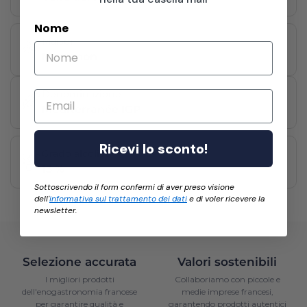
Nome
Maison
Marrenon
Denominazione
Email
Méditerranée IGP
Ricevi lo sconto!
Grado alcolico
13 %
Sottoscrivendo il form confermi di aver preso visione
dell'
informativa sul trattamento dei dati
e di voler ricevere la
newsletter.
Selezione accurata
Valori sostenibili
I migliori prodotti
Collaboriamo con piccole e
dell'enogastronomia francese
medie imprese francesi,
per garantire qualità e
garantendo prodotti autentici