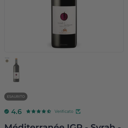
Mostra diapositiva 1
ESAURITO
4.6
Verificato
Méditerranée IGP - Syrah -