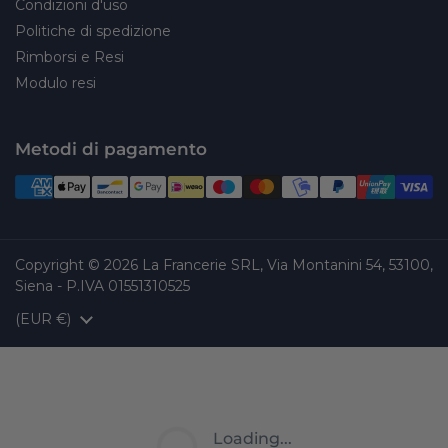
Condizioni d'uso
Politiche di spedizione
Rimborsi e Resi
Modulo resi
Metodi di pagamento
Copyright © 2026
La Francerie SRL, Via Montanini 54, 53100,
Siena - P.IVA 01551310525
Paese/Area geografica
(EUR €)
Loading...