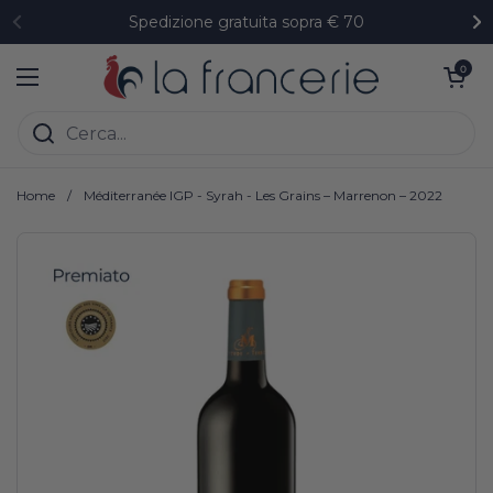
Passa ai contenuti
Spedizione gratuita sopra € 70
Precedente
Su
Apri carrell
0
Apri menu
Home
/
Méditerranée IGP - Syrah - Les Grains – Marrenon – 2022