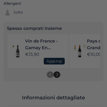
Allergeni
Solfiti
Spesso comprati insieme
Vin de France -
Pays d'Oc
Gamay En
Grande R
Coteaux - Jeff
€13,90
Syrah - 
€10,00
Carrel - 2023
Castel - 
Aggiungi
Informazioni dettagliate