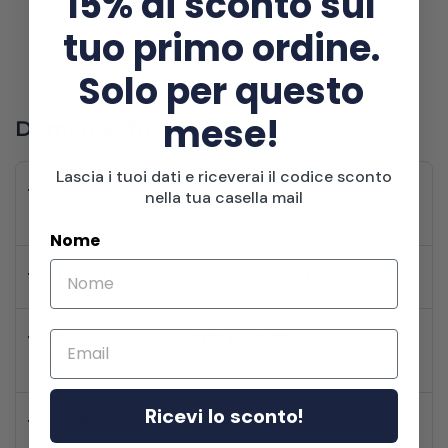
15% di sconto sul
locali.
tuo primo ordine.
1
/
2
Diapositiva precedente
Diapositiva successiva
Solo per questo
mese!
Domande frequenti
Lascia i tuoi dati e riceverai il codice sconto
Da dove provengono i vostri prodotti? Sono 100%
nella tua casella mail
francesi?
Nome
I prodotti sono disponibili tutto l’anno?
Email
Come vengono spediti i prodotti e come viene
garantita la freschezza degli alimenti?
Ricevi lo sconto!
Quali sono i tempi di spedizione?