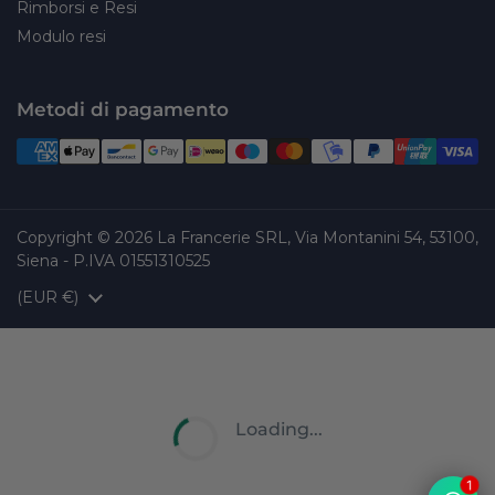
Rimborsi e Resi
Modulo resi
Metodi di pagamento
Copyright © 2026
La Francerie SRL, Via Montanini 54, 53100,
Siena - P.IVA 01551310525
Paese/Area geografica
(EUR €)
Loading...
1