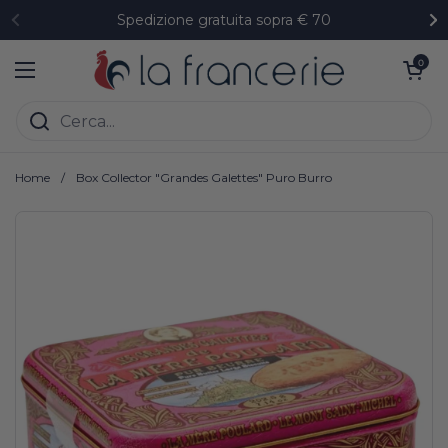
Passa ai contenuti
Spedizione gratuita sopra € 70
Precedente
Su
Apri carrell
0
Apri menu
Home
/
Box Collector "Grandes Galettes" Puro Burro