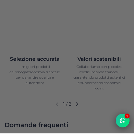
Selezione accurata
Valori sostenibili
I migliori prodotti
Collaboriamo con piccole e
dell'enogastronomia francese
medie imprese francesi,
per garantire qualità e
garantendo prodotti autentici
autenticità
e supportando economie
locali.
1
/
2
Diapositiva precedente
Diapositiva successiva
1
Domande frequenti