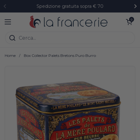
Passa ai contenuti
Spedizione gratuita sopra € 70
Precedente
Su
Apri carrell
0
Apri menu
Home
/
Box Collector Palets Bretons Puro Burro