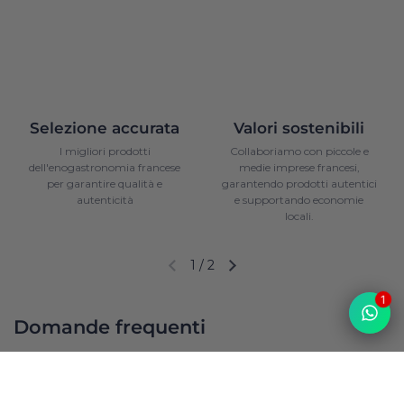
Selezione accurata
Valori sostenibili
I migliori prodotti
Collaboriamo con piccole e
dell'enogastronomia francese
medie imprese francesi,
per garantire qualità e
garantendo prodotti autentici
autenticità
e supportando economie
locali.
1
/
2
Diapositiva precedente
Diapositiva successiva
1
Domande frequenti
Da dove provengono i vostri prodotti? Sono 100%
francesi?