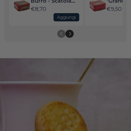
Burro - Scatola
"Grandes
da collezione
€8,70
Galettes
€9,50
Burro
Aggiungi