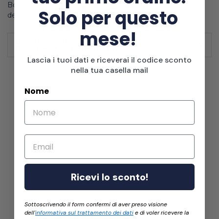
Box Collector sono un invito a celebrare i piaceri semplici
Solo per questo
della vita con un
tocco di stile
.
mese!
📘 CONOSCIAMO IL PRODUTTORE:
BISCUITERIE LA MERE POULARD
Lascia i tuoi dati e riceverai il codice sconto
nella tua casella mail
Nome
Email
Ricevi lo sconto!
Sottoscrivendo il form confermi di aver preso visione
dell'
informativa sul trattamento dei dati
e di voler ricevere la