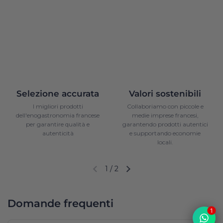
Selezione accurata
Valori sostenibili
I migliori prodotti
Collaboriamo con piccole e
dell'enogastronomia francese
medie imprese francesi,
per garantire qualità e
garantendo prodotti autentici
autenticità
e supportando economie
locali.
1
/
2
Diapositiva precedente
Diapositiva successiva
Domande frequenti
1