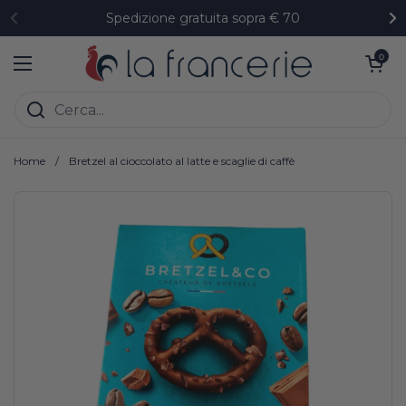
Passa ai contenuti
Spedizione gratuita sopra € 70
Precedente
Su
Apri carrell
0
Apri menu
Home
/
Bretzel al cioccolato al latte e scaglie di caffè