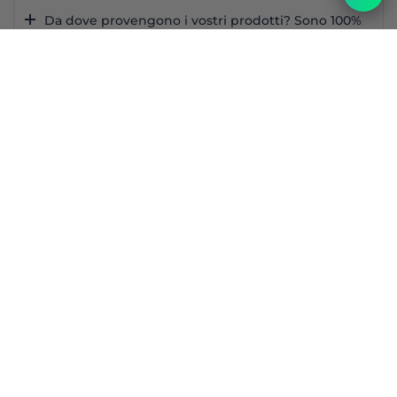
Da dove provengono i vostri prodotti? Sono 100%
francesi?
Top
I prodotti sono disponibili tutto l’anno?
Come vengono spediti i prodotti e come viene
garantita la freschezza degli alimenti?
Quali sono i tempi di spedizione?
Come posso contattarvi?