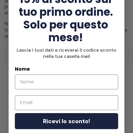
giornata, dal mattino per dare un twist al vostro caffè, al
pomeriggio come
snack sfizioso
, fino alla serata, magari
tuo primo ordine.
accompagnati da un buon film.
Solo per questo
Non importa quando, i Bretzel al Cioccolato al Latte e
Scaglie di Caffè sono sempre pronti per regalarvi una pausa
mese!
di
puro piacere
.
Lascia i tuoi dati e riceverai il codice sconto
📘 CONOSCIAMO IL PRODUTTORE: Bretzel &
nella tua casella mail
Co
Nome
Email
Ricevi lo sconto!