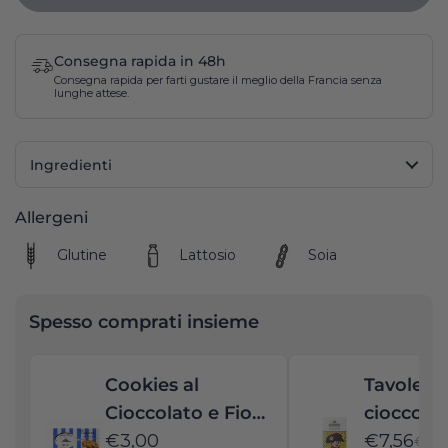
Consegna rapida in 48h
Consegna rapida per farti gustare il meglio della Francia senza
lunghe attese.
Ingredienti
Allergeni
Glutine
Lattosio
Soia
Spesso comprati insieme
Cookies al
Tavoletta
Cioccolato e Fior
cioccolat
di Sale -
€3,00
e scaglie
€7,56
€8,