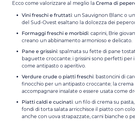
Ecco come valorizzare al meglio la
Crema di peper
Vini freschi e fruttati
: un Sauvignon Blanc o u
del Sud-Ovest esaltano la dolcezza dei peperon
Formaggi freschi e morbidi
: caprini, Brie giov
creano un abbinamento armonioso e delicato.
Pane e grissini
: spalmata su fette di pane tosta
baguette croccante; i grissini sono perfetti per
come antipasto o aperitivo.
Verdure crude o piatti freschi
: bastoncini di ca
finocchio per un antipasto croccante; la crem
accompagnare insalate o essere usata come dr
Piatti caldi e cucinati
: un filo di crema su pasta
fondi di torta salata arricchisce il piatto con co
anche con uova strapazzate, carni bianche o pe