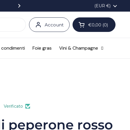
Spedizione in tutta Italia in due giorn
Paese/Area geogr
(EUR €)
Successivo
Account
€0,00
0
Apri carrello
Carrello Totale:
prodotti nel carrel
e condimenti
Foie gras
Vini & Champagne
Verificato
i peperone rosso