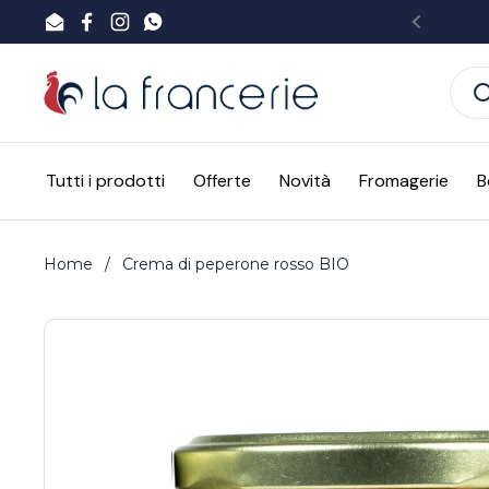
Passa ai contenuti
Email
Facebook
Instagram
WhatsApp
Preced
Tutti i prodotti
Offerte
Novità
Fromagerie
B
Home
/
Crema di peperone rosso BIO