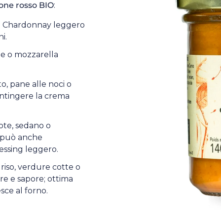
one rosso BIO
:
n Chardonnay leggero
i.
ane o mozzarella
to, pane alle noci o
 intingere la crema
rote, sedano o
a può anche
essing leggero.
, riso, verdure cotte o
lore e sapore; ottima
sce al forno.