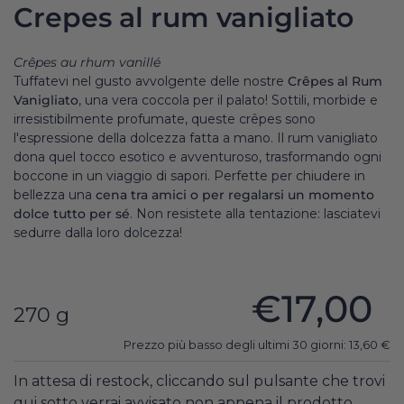
Crepes al rum vanigliato
Crêpes au rhum vanillé
Tuffatevi nel gusto avvolgente delle nostre
Crêpes al Rum
Vanigliato
, una vera coccola per il palato! Sottili, morbide e
irresistibilmente profumate, queste crêpes sono
l'espressione della dolcezza fatta a mano. Il rum vanigliato
dona quel tocco esotico e avventuroso, trasformando ogni
boccone in un viaggio di sapori. Perfette per chiudere in
bellezza una
cena tra amici o per regalarsi un momento
dolce tutto per sé
. Non resistete alla tentazione: lasciatevi
sedurre dalla loro dolcezza!
€17,00
270 g
Prezzo più basso degli ultimi 30 giorni:
13,60
€
In attesa di restock, cliccando sul pulsante che trovi
qui sotto verrai avvisato non appena il prodotto