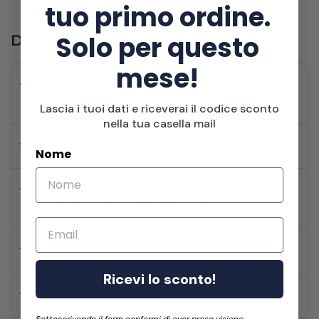
tuo primo ordine.
Solo per questo
Domande frequenti
mese!
Da dove provengono i vostri prodotti? Sono 100%
francesi?
Lascia i tuoi dati e riceverai il codice sconto
nella tua casella mail
I prodotti sono disponibili tutto l’anno?
Nome
Come vengono spediti i prodotti e come viene
garantita la freschezza degli alimenti?
Email
Quali sono i tempi di spedizione?
Ricevi lo sconto!
Come posso contattarvi?
Sottoscrivendo il form confermi di aver preso visione