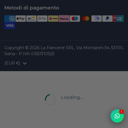
Metodi di pagamento
Copyright © 2026
La Francerie SRL, Via Montanini 54, 53100,
Siena - P.IVA 01551310525
Paese/Area geografica
(EUR €)
Loading...
1