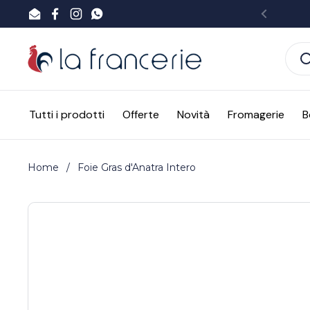
Passa ai contenuti
Email
Facebook
Instagram
WhatsApp
Preced
Tutti i prodotti
Offerte
Novità
Fromagerie
B
Home
/
Foie Gras d'Anatra Intero