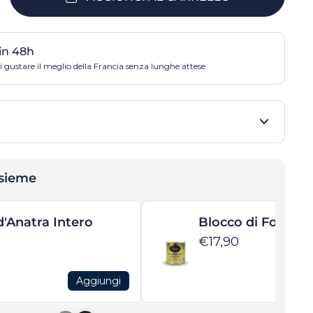
in 48h
 gustare il meglio della Francia senza lunghe attese.
nsieme
d'Anatra Intero
Blocco di Foie Gr
€17,90
Aggiungi