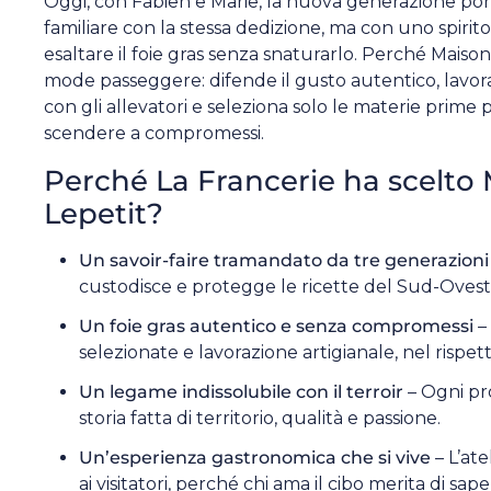
Oggi, con Fabien e Marie, la nuova generazione port
familiare con la stessa dedizione, ma con uno spirito
esaltare il foie gras senza snaturarlo. Perché Maiso
mode passeggere: difende il gusto autentico, lavora
con gli allevatori e seleziona solo le materie prime p
scendere a compromessi.
Perché La Francerie ha scelto
Lepetit?
Un savoir-faire tramandato da tre generazioni
custodisce e protegge le ricette del Sud-Ovest
Un foie gras autentico e senza compromessi
–
selezionate e lavorazione artigianale, nel rispett
Un legame indissolubile con il terroir
– Ogni pr
storia fatta di territorio, qualità e passione.
Un’esperienza gastronomica che si vive
– L’ate
ai visitatori, perché chi ama il cibo merita di sap