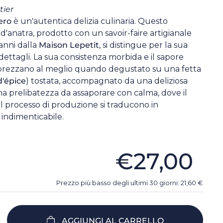
tier
ero
è un'autentica delizia culinaria. Questo
d'anatra, prodotto con un savoir-faire artigianale
anni dalla
Maison Lepetit
, si distingue per la sua
 dettagli. La sua consistenza morbida e il sapore
pprezzano al meglio quando degustato su una fetta
d'épice
) tostata, accompagnato da una deliziosa
na prelibatezza da assaporare con calma, dove il
l processo di produzione si traducono in
indimenticabile.
€27,00
Prezzo più basso degli ultimi 30 giorni:
21,60
€
AGGIUNGI AL CARRELLO