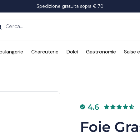
Spedizione gratuita sopra € 70
ente
oulangerie
Charcuterie
Dolci
Gastronomie
Salse 
4.6
Foie Gra