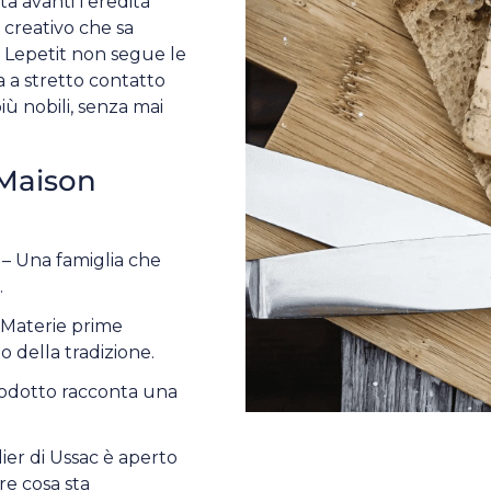
a avanti l’eredità
 creativo che sa
n Lepetit non segue le
 a stretto contatto
iù nobili, senza mai
 Maison
– Una famiglia che
.
 Materie prime
o della tradizione.
odotto racconta una
lier di Ussac è aperto
ere cosa sta