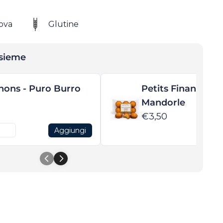
ova
Glutine
nsieme
hons - Puro Burro
Petits Financiers 
Mandorle
€3,50
Aggiungi