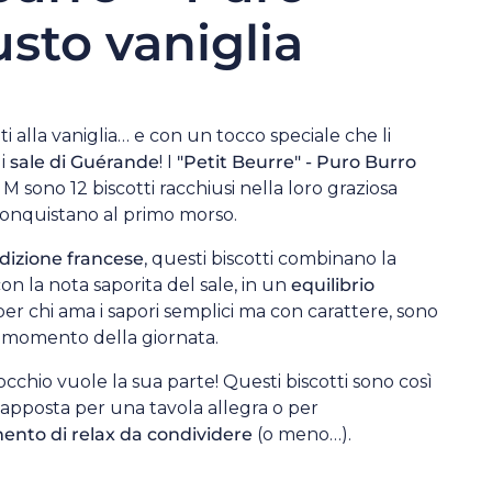
sto vaniglia
ti alla vaniglia… e con un tocco speciale che li
di
sale di Guérande
! I
"Petit Beurre" - Puro Burro
M sono 12 biscotti racchiusi nella loro graziosa
conquistano al primo morso.
adizione francese
, questi biscotti combinano la
on la nota saporita del sale, in un
equilibrio
 per chi ama i sapori semplici ma con carattere, sono
i momento della giornata.
occhio vuole la sua parte! Questi biscotti sono così
 apposta per una tavola allegra o per
nto di relax da condividere
(o meno…).