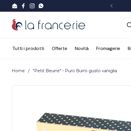
Passa ai contenuti
Email
Facebook
Instagram
WhatsApp
Preced
Tutti i prodotti
Offerte
Novità
Fromagerie
B
Home
/
"Petit Beurre" - Puro Burro gusto vaniglia