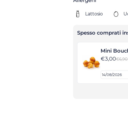
Allergeni
Lattosio
U
Spesso comprati i
Mini Bouc
€3,00
€6,90