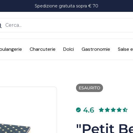
Spedizione gratuita sopra € 70
ente
oulangerie
Charcuterie
Dolci
Gastronomie
Salse 
ESAURITO
4.6
"Petit B