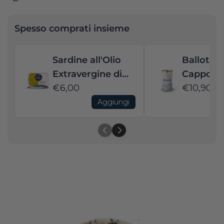
Spesso comprati insieme
Sardine all'Olio
Ballottin
Extravergine di
Cappone 
Oliva BIO
€6,00
Zafferan
€10,90
20% di Fo
Aggiungi