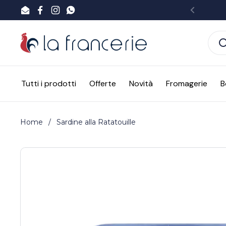
Passa ai contenuti
Email
Facebook
Instagram
WhatsApp
Preced
Tutti i prodotti
Offerte
Novità
Fromagerie
B
Home
/
Sardine alla Ratatouille