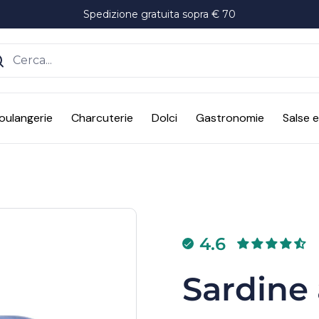
Spedizione gratuita sopra € 70
ente
oulangerie
Charcuterie
Dolci
Gastronomie
Salse 
4.6
Sardine 