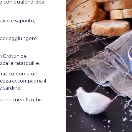
to con qualche idea
tico e saporito,
 per aggiungere
n Crottin de
za la ratatouille.
matico
: come un
hezza accompagna il
e sardine.
are ogni volta che