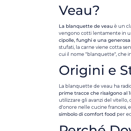
Veau?
La blanquette de veau
è un cla
vengono cotti lentamente in 
cipolle, funghi e una generos
stufati, la carne viene cotta s
cui il nome "blanquette", che in
Origini e S
La blanquette de veau ha radici
prime tracce che risalgono al 1
utilizzare gli avanzi del vitell
d'onore nelle cucine francesi, 
simbolo di comfort food
per ec
Perché Dov