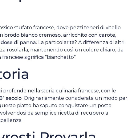
ssico stufato francese, dove pezzi teneri di vitello
un
brodo bianco cremoso, arricchito con carote,
a dose di panna
. La particolarità? A differenza di altri
enza rosolarla, mantenendo così un colore chiaro, da
 francese significa "bianchetto".
toria
 profonde nella storia culinaria francese, con le
8° secolo
. Originariamente considerata un modo per
o, questo piatto ha saputo conquistare un posto
evolvendosi da semplice ricetta di recupero a
cellenza.
resti Provarla