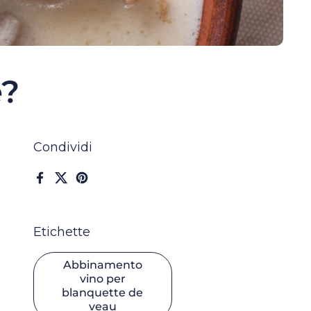
è?
Condividi
Facebook
X (Twitter)
Pinterest
Etichette
Abbinamento
vino per
blanquette de
veau