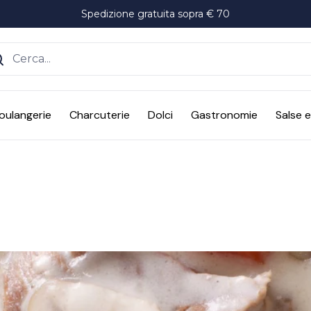
Spedizione gratuita sopra € 70
ente
oulangerie
Charcuterie
Dolci
Gastronomie
Salse 