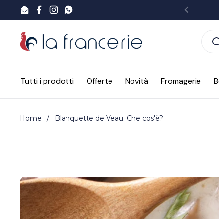
Passa ai contenuti
Email
Facebook
Instagram
WhatsApp
Preced
Tutti i prodotti
Offerte
Novità
Fromagerie
B
Home
/
Blanquette de Veau. Che cos'è?