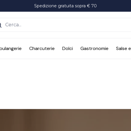
Spedizione gratuita sopra € 70
ente
oulangerie
Charcuterie
Dolci
Gastronomie
Salse 