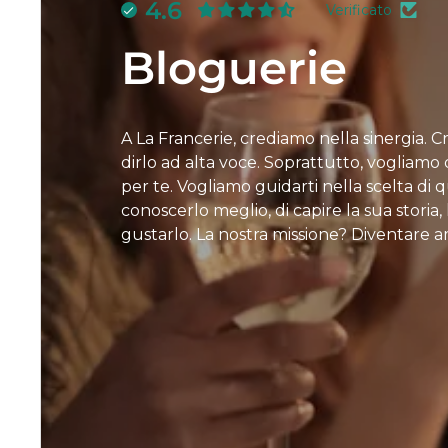
4.6
Verificato
Bloguerie
A La Francerie, crediamo nella sinergia. 
dirlo ad alta voce. Soprattutto, vogliamo d
per te. Vogliamo guidarti nella scelta di
conoscerlo meglio, di capire la sua storia
gustarlo. La nostra missione? Diventare a