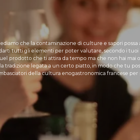
Crediamo che la contaminazione di culture e sapori possa a
arti tutti gli elementi per poter valutare, secondo i tuoi g
 quel prodotto che ti attira da tempo ma che non hai mai 
, la tradizione legata a un certo piatto, in modo che tu p
mbasciatori della cultura enogastronomica francese per p