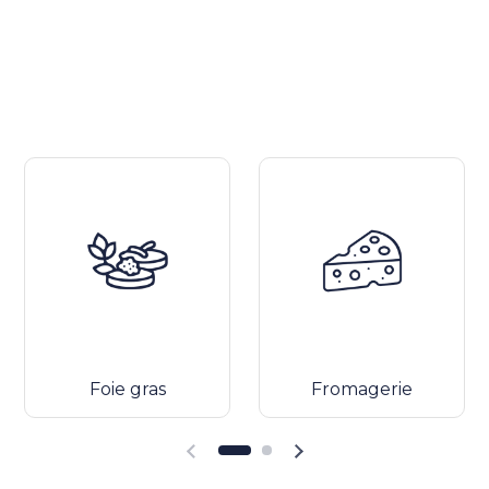
Foie gras
Fromagerie
Diapositiva precedente
Diapositiva successiva