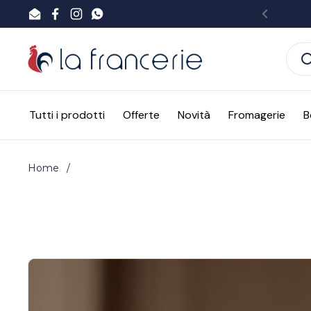
Passa ai contenuti
Email
Facebook
Instagram
WhatsApp
Preced
Tutti i prodotti
Offerte
Novità
Fromagerie
B
Home
/