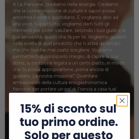
A La Francerie, crediamo nella sinergia. Crediamo
che la contaminazione di culture e sapori possa
arricchire il nostro quotidiano. E vogliamo dirlo ad
alta voce. Soprattutto, vogliamo darti tutti gli
elementi per poter valutare, secondo i tuoi gusti e la
tua sensibilità, quello che fa per te. Vogliamo guidarti
nella scelta di quel prodotto che ti attira da tempo
ma che non hai mai osato scegliere. Vogliamo
permetterti di conoscerlo meglio, di capire la sua
storia, la tradizione legata a un certo piatto, in modo
che tu possa appropriartene, prima ancora di
gustarlo. La nostra missione? Diventare
ambasciatori della cultura enogastronomica
francese per portare un po’ di Francia a casa tua!
15% di sconto sul
tuo primo ordine.
Solo per questo