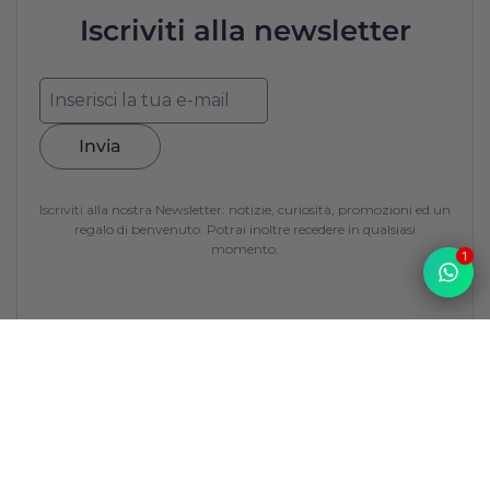
Iscriviti alla newsletter
Invia
Iscriviti alla nostra Newsletter: notizie, curiosità, promozioni ed un
regalo di benvenuto. Potrai inoltre recedere in qualsiasi
momento.
1
Top
La Francerie
La Francerie
nasce da una sfida: portare sulle tavole italiane