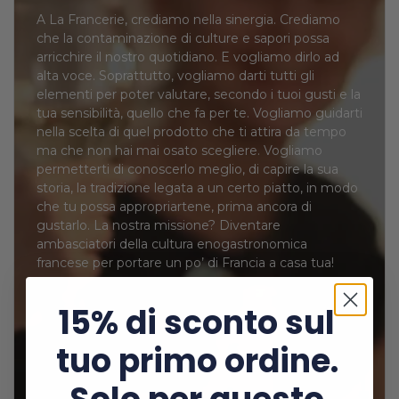
A La Francerie, crediamo nella sinergia. Crediamo
che la contaminazione di culture e sapori possa
arricchire il nostro quotidiano. E vogliamo dirlo ad
alta voce. Soprattutto, vogliamo darti tutti gli
elementi per poter valutare, secondo i tuoi gusti e la
tua sensibilità, quello che fa per te. Vogliamo guidarti
nella scelta di quel prodotto che ti attira da tempo
ma che non hai mai osato scegliere. Vogliamo
permetterti di conoscerlo meglio, di capire la sua
storia, la tradizione legata a un certo piatto, in modo
che tu possa appropriartene, prima ancora di
gustarlo. La nostra missione? Diventare
ambasciatori della cultura enogastronomica
francese per portare un po’ di Francia a casa tua!
15% di sconto sul
tuo primo ordine.