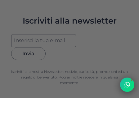
Iscriviti alla newsletter
Invia
Iscriviti alla nostra Newsletter: notizie, curiosità, promozioni ed un
regalo di benvenuto. Potrai inoltre recedere in qualsiasi
1
momento.
Top
La Francerie