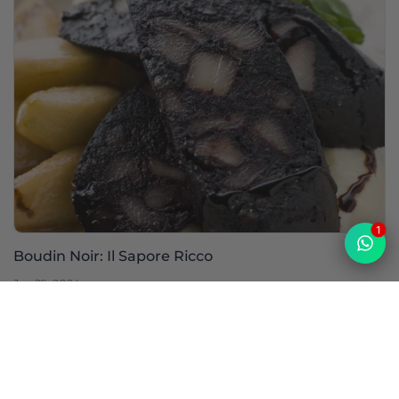
1
Boudin Noir: Il Sapore Ricco
Jan 29, 2024
Top
Scopri le categorie
Vedi tutte le collezioni