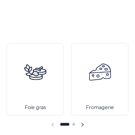
Foie gras
Fromagerie
Diapositiva precedente
Diapositiva successiva