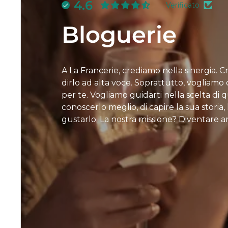
4.6
Verificato
Bloguerie
A La Francerie, crediamo nella sinergia. 
dirlo ad alta voce. Soprattutto, vogliamo d
per te. Vogliamo guidarti nella scelta di
conoscerlo meglio, di capire la sua storia
gustarlo. La nostra missione? Diventare a