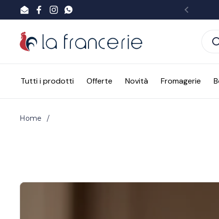
Passa ai contenuti
Email
Facebook
Instagram
WhatsApp
Preced
Tutti i prodotti
Offerte
Novità
Fromagerie
B
Home
/