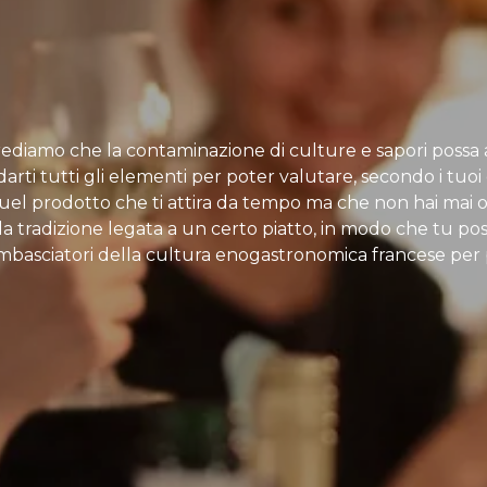
Crediamo che la contaminazione di culture e sapori possa a
arti tutti gli elementi per poter valutare, secondo i tuoi g
 quel prodotto che ti attira da tempo ma che non hai mai 
, la tradizione legata a un certo piatto, in modo che tu p
mbasciatori della cultura enogastronomica francese per p