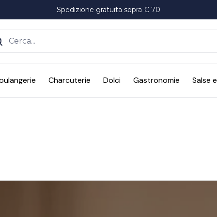
Spedizione gratuita sopra € 70
ente
oulangerie
Charcuterie
Dolci
Gastronomie
Salse 