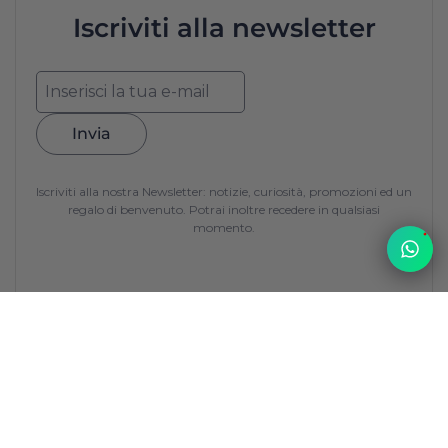
Iscriviti alla newsletter
Invia
Iscriviti alla nostra Newsletter: notizie, curiosità, promozioni ed un
regalo di benvenuto. Potrai inoltre recedere in qualsiasi
momento.
1
Top
La Francerie
La Francerie
nasce da una sfida: portare sulle tavole italiane