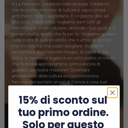
A La Francerie, crediamo nella sinergia. Crediamo
che la contaminazione di culture e sapori possa
arricchire il nostro quotidiano. E vogliamo dirlo ad
alta voce. Soprattutto, vogliamo darti tutti gli
elementi per poter valutare, secondo i tuoi gusti e la
tua sensibilità, quello che fa per te. Vogliamo guidarti
nella scelta di quel prodotto che ti attira da tempo
ma che non hai mai osato scegliere. Vogliamo
permetterti di conoscerlo meglio, di capire la sua
storia, la tradizione legata a un certo piatto, in modo
che tu possa appropriartene, prima ancora di
gustarlo. La nostra missione? Diventare
ambasciatori della cultura enogastronomica
francese per portare un po’ di Francia a casa tua!
15% di sconto sul
tuo primo ordine.
Solo per questo