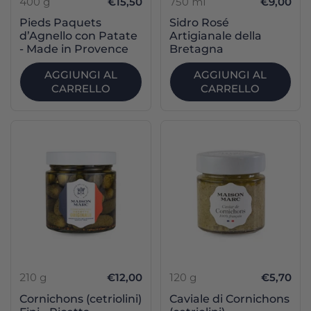
400 g
€15,50
750 ml
€9,00
Pieds Paquets
Sidro Rosé
d’Agnello con Patate
Artigianale della
- Made in Provence
Bretagna
AGGIUNGI AL
AGGIUNGI AL
CARRELLO
CARRELLO
210 g
€12,00
120 g
€5,70
Cornichons (cetriolini)
Caviale di Cornichons