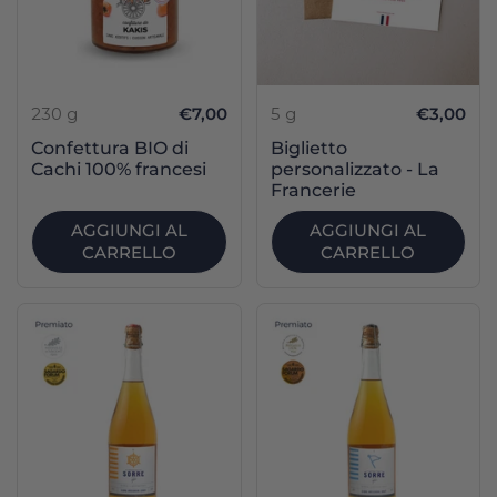
230 g
€7,00
5 g
€3,00
Confettura BIO di
Biglietto
Cachi 100% francesi
personalizzato - La
Francerie
AGGIUNGI AL
AGGIUNGI AL
CARRELLO
CARRELLO