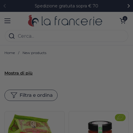
Passa ai contenuti
Spedizione gratuita sopra € 70
Precedente
Su
Apri carrell
0
Apri menu
Home
/
New products
Mostra di più
Filtra e ordina