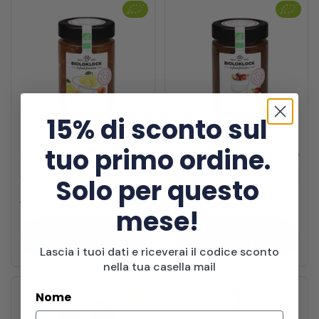
15% di sconto sul
tuo primo ordine.
230 g
€7,50
230 g
€8,00
Confettura BIO di
Crema BIO di Marroni
Solo per questo
Pere e Noci 100%
100% francesi
francesi
mese!
AGGIUNGI AL
AGGIUNGI AL
CARRELLO
CARRELLO
Lascia i tuoi dati e riceverai il codice sconto
nella tua casella mail
Nome