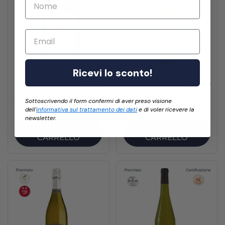
Email
Ricevi lo sconto!
230 g
€7,00
750 ml
€15,00
Confettura BIO di
Vin de France Orange
Sottoscrivendo il form confermi di aver preso visione
Fichi 100% francesi
- Les Jamelles - 2022
dell'
informativa sul trattamento dei dati
e di voler ricevere la
newsletter.
AGGIUNGI AL
AGGIUNGI AL
CARRELLO
CARRELLO