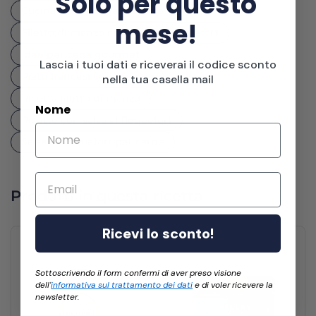
Solo per questo
Cucina francese tradizionale
mese!
Filetto di manzo con salsa al Roquefort
Idee per cena gourmet
Lascia i tuoi dati e riceverai il codice sconto
Piatti francesi con Roquefort
nella tua casella mail
Ricetta filetto di manzo
Nome
Ricette con salsa al Roquefort
Salsa al Roquefort per carne
Email
Prodotti in questa ricetta
Ricevi lo sconto!
Sottoscrivendo il form confermi di aver preso visione
dell'
informativa sul trattamento dei dati
e di voler ricevere la
newsletter.