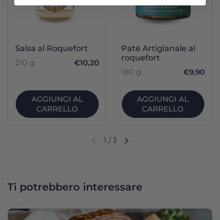
Salsa al Roquefort
Paté Artigianale al
roquefort
210 g
€10,20
180 g
€9,90
AGGIUNGI AL
AGGIUNGI AL
CARRELLO
CARRELLO
1
/
3
Diapositiva precedente
Diapositiva successiva
Ti potrebbero interessare